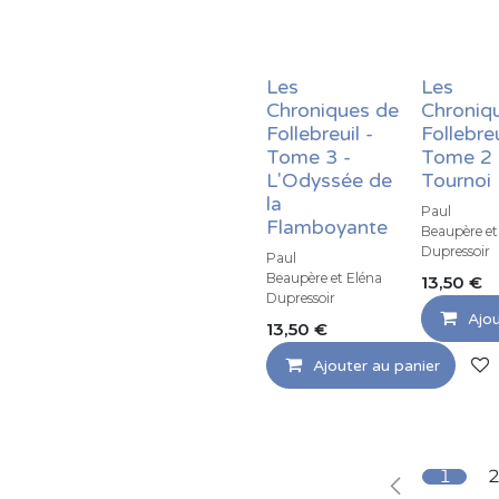
Les
Les
Chroniques de
Chroniq
Follebreuil -
Follebreu
Tome 3 -
Tome 2 
L'Odyssée de
Tournoi
la
Paul
Flamboyante
Beaupère et
Dupressoir
Paul
Beaupère et Eléna
13,50
€
Dupressoir
Ajou
13,50
€
Ajouter au panier
1