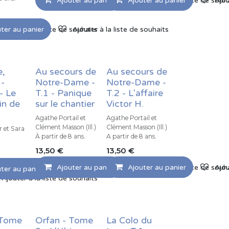
Ajouter au panier
Ajouter au panier
Ajouter à la liste de souh
Ajou
ter au panier
Ajouter à la liste de souhaits
Ajouter à la liste de souhaits
e,
Au secours de
Au secours de
 -
Notre-Dame -
Notre-Dame -
- Le
T.1 - Panique
T.2 - L'affaire
in de
sur le chantier
Victor H.
Agathe Portail et
Agathe Portail et
Clément Masson (Ill.)
Clément Masson (Ill.)
r et Sara
À partir de 8 ans.
A partir de 8 ans.
)
13,50
€
13,50
€
Ajouter au panier
Ajouter au panier
Ajouter à la liste de souh
Ajou
ter au panier
Ajouter à la liste de souhaits
Ajouter à la liste de souhaits
 Tome
Orfan - Tome
La Colo du