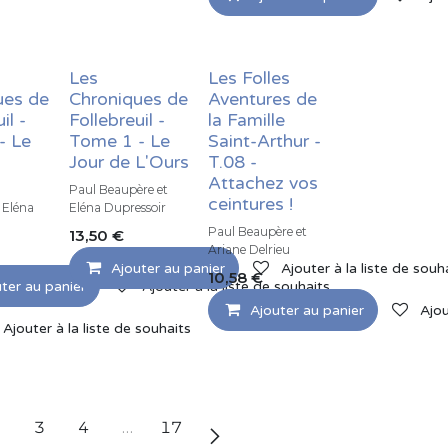
Les
Les Folles
ues de
Chroniques de
Aventures de
il -
Follebreuil -
la Famille
- Le
Tome 1 - Le
Saint-Arthur -
Jour de L'Ours
T.08 -
Attachez vos
Paul Beaupère et
ceintures !
 Eléna
Eléna Dupressoir
Paul Beaupère et
13,50
€
Ariane Delrieu
Ajouter au panier
Ajouter à la liste de souh
10,58
€
ter au panier
Ajouter à la liste de souhaits
Ajouter au panier
Ajou
Ajouter à la liste de souhaits
2
3
4
…
17