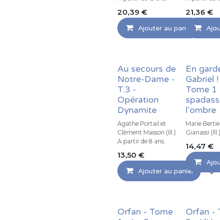
20,39
€
21,36
€
Ajouter au panier
Ajou
Au secours de
En gard
Notre-Dame -
Gabriel !
T.3 -
Tome 1 
Opération
spadass
Dynamite
l'ombre
Agathe Portail et
Marie Bertie
Clément Masson (Ill.)
Gianassi (Ill.
A partir de 8 ans.
14,47
€
13,50
€
Ajou
Ajouter au panier
Orfan - Tome
Orfan -