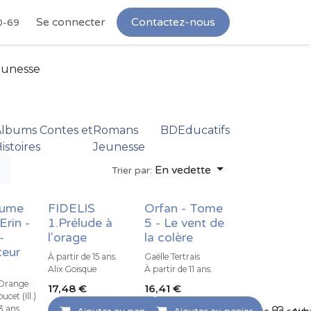
Se connecter
Contactez-nous
0-69
eunesse
lbums Contes et
Romans
BD
Educatifs
istoires
Jeunesse
En vedette
Trier par:
aume
FIDELIS
Orfan - Tome
Erin -
1.Prélude à
5 - Le vent de
-
l'orage
la colère
teur
À partir de 15 ans.
Gaëlle Tertrais
Alix Goisque
À partir de 11 ans.
'Orange
17,48
€
16,41
€
ucet (Ill.)
3 ans.