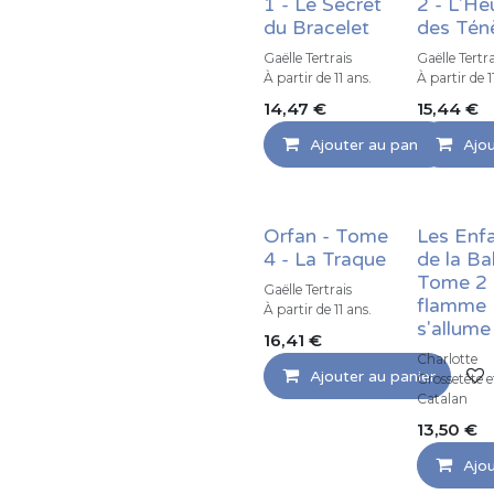
1 - Le Secret
2 - L'He
du Bracelet
des Tén
Gaëlle Tertrais
Gaëlle Tertra
À partir de 11 ans.
À partir de 1
14,47
€
15,44
€
Ajouter au panier
Ajou
Orfan - Tome
Les Enf
4 - La Traque
de la Ba
Tome 2 
Gaëlle Tertrais
flamme
À partir de 11 ans.
s'allume
16,41
€
Charlotte
Ajouter au panier
Grossetête 
Catalan
13,50
€
Ajou