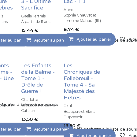
ure
3 - L'Ultime
Lac - T.1
èbres
Sacrifice
Anne-
Sophie Chauvet et
is
Gaëlle Tertrais
Lemoine Mahaut (Ill.)
1 ans.
À partir de 11 ans.
8,74
€
15,44
€
Ajouter au panier
Ajou
ter au panier
Ajouter à la liste de souhaits
Ajouter au panier
Ajouter à la liste de souhaits
Ajouter à la liste de souh
ants
Les Enfants
Les
lme -
de la Balme -
Chroniques de
- Une
Tome 1 -
Follebreuil -
Drôle de
Tome 4 - Sa
Guerre !
Majesté des
Hêtres
Charlotte
Ajouter à la liste de souhaits
et Laura
Grossetête et Laura
Paul
Catalan
Beaupère et Eléna
Dupressoir
13,50
€
13,50
€
ter au panier
Ajouter au panier
Ajouter à la liste de souhaits
Ajouter à la liste de souh
Ajouter au panier
Ajou