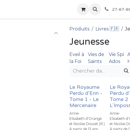
pour les Bibliothèques
Boutique
27-67-6
Produits
Livres 🇫🇷
J
Jeunesse
Eveil à
Vies de
Vie Spi
A
la Foi
Saints
Ados
H
Le Royaume
Le Roy
Perdu d'Erin -
Perdu d'
Tome 1 - Le
Tome 2 
Mercenaire
L'Impos
Anne-
Anne-
Elisabeth d'Orange
Elisabeth d
et Nicolas Doucet (Ill.)
et Nicolas Do
À partir de 13 ans.
À partir de 1