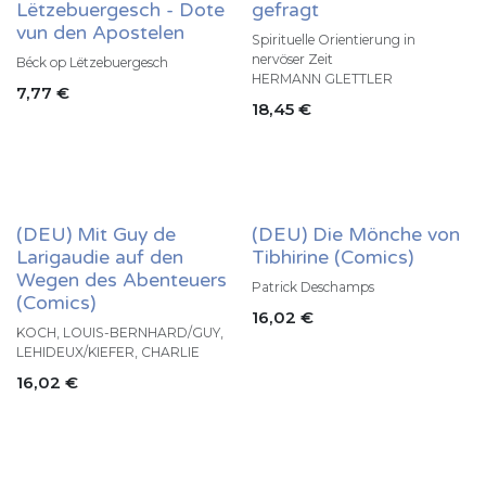
Lëtzebuergesch - Dote
gefragt
vun den Apostelen
Spirituelle Orientierung in
nervöser Zeit
Béck op Lëtzebuergesch
HERMANN GLETTLER
7,77
€
18,45
€
(DEU) Mit Guy de
(DEU) Die Mönche von
Larigaudie auf den
Tibhirine (Comics)
Wegen des Abenteuers
Patrick Deschamps
(Comics)
16,02
€
KOCH, LOUIS-BERNHARD/GUY,
LEHIDEUX/KIEFER, CHARLIE
16,02
€