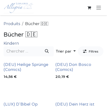
Se rendre au contenu
Produits
Bücher 🇩🇪
Bücher 🇩🇪
Kindern
Trier par
Filtres
(DEU) Heilige Sprünge
(DEU) Don Bosco
(Comics)
(Comics)
14,56
€
20,19
€
(LUX) D'Bibel Op
(DEU) Dein Herz ist