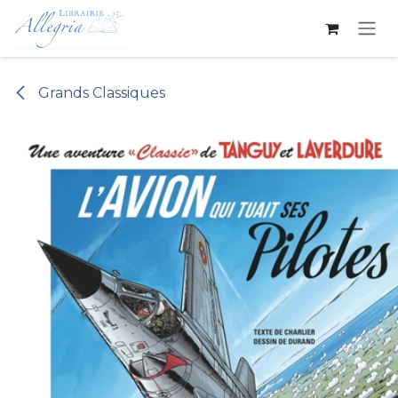
Se rendre au contenu
Grands Classiques