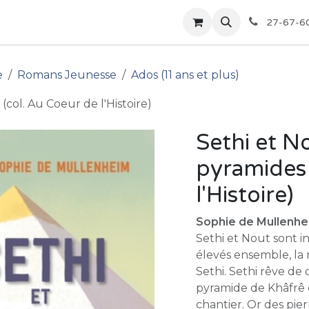
pour les Bibliothèques
Boutique
27-67-6
e
Romans Jeunesse
Ados (11 ans et plus)
(col. Au Coeur de l'Histoire)
Sethi et N
pyramides 
l'Histoire)
Sophie de Mullenhei
Sethi et Nout sont i
élevés ensemble, la
Sethi. Sethi rêve de
pyramide de Khâfrê d
chantier. Or des pi