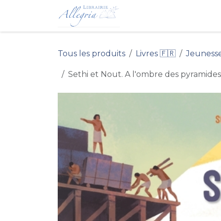
Se rendre au contenu
Accueil du Site 
Tous les produits
Livres 🇫🇷
Jeuness
Sethi et Nout. A l'ombre des pyramides 