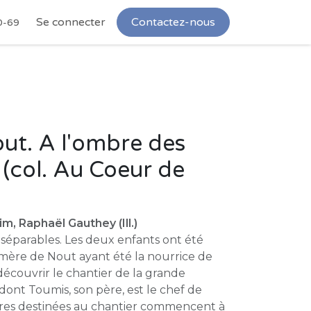
Se connecter
Contactez-nous
0-69
out. A l'ombre des
(col. Au Coeur de
m, Raphaël Gauthey (Ill.)
nséparables. Les deux enfants ont été
 mère de Nout ayant été la nourrice de
 découvrir le chantier de la grande
ont Toumis, son père, est le chef de
erres destinées au chantier commencent à