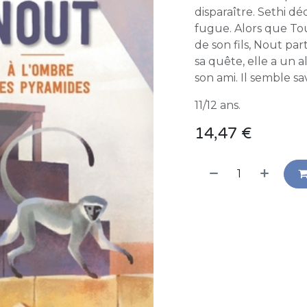
disparaître. Sethi dé
fugue. Alors que Tou
de son fils, Nout pa
sa quête, elle a un a
son ami. Il semble sa
11/12 ans.
14,47
€