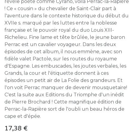
révèle poète comme Cyrano, voilà Perrac-la-Rapière
! Ce « cousin » du chevalier de Saint-Clair part à
l'aventure dans le contexte historique du début du
XVIIe s. marqué par les luttes entre la noblesse
française et le pouvoir royal du duo Louis XIII-
Richelieu. Fine lame et tête brûlée, le jeune baron
Perrac est un cavalier voyageur. Dans les deux
épisodes de cet album, il nous emmène, avec son
fidèle valet Pactole, sur les routes du royaume
d'Espagne. Les embuscades, les joutes verbales, les
Grands, la cour et l'étiquette donnent à ces
épisodes un petit air de La Folie des grandeurs. Et
l'on voit Perrac manquer de devenir mousquetaire!
C'est la suite aux Editions du Triomphe d'un inédit
de Pierre Brochard ! Cette magnifique édition de
Perrac-la-Rapière sort de l'oubli un beau héros de
cape et d'épée.
17,38
€