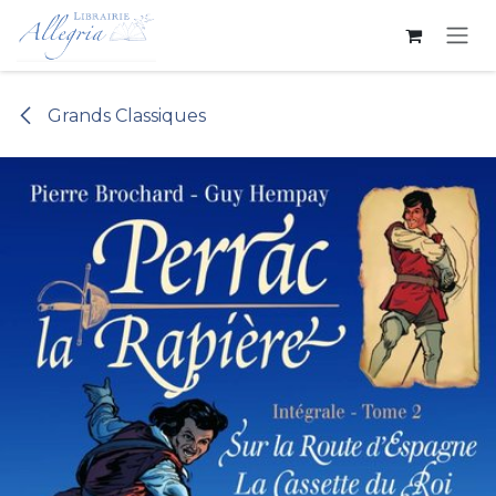
Se rendre au contenu
Grands Classiques