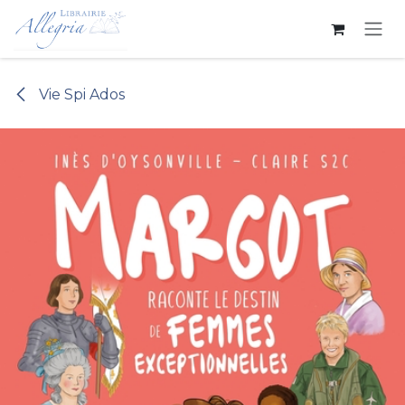
Se rendre au contenu
Vie Spi Ados