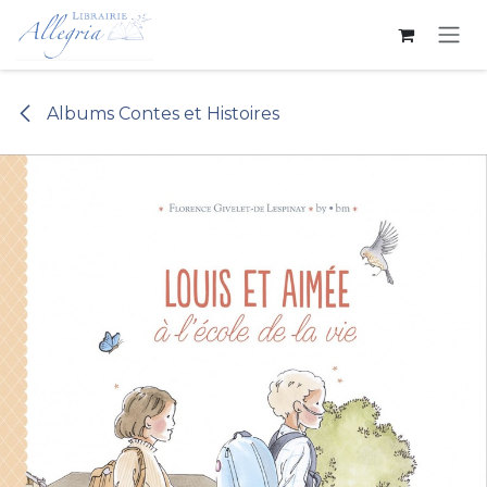
Se rendre au contenu
Albums Contes et Histoires