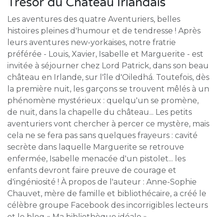
Trésor du Château Irlandais
Les aventures des quatre Aventuriers, belles
histoires pleines d'humour et de tendresse ! Après
leurs aventures new-yorkaises, notre fratrie
préférée - Louis, Xavier, Isabelle et Marguerite - est
invitée à séjourner chez Lord Patrick, dans son beau
château en Irlande, sur l'île d'Oiledhá. Toutefois, dès
la première nuit, les garçons se trouvent mêlés à un
phénomène mystérieux : quelqu'un se promène,
de nuit, dans la chapelle du château... Les petits
aventuriers vont chercher à percer ce mystère, mais
cela ne se fera pas sans quelques frayeurs : cavité
secrète dans laquelle Marguerite se retrouve
enfermée, Isabelle menacée d'un pistolet... les
enfants devront faire preuve de courage et
d'ingéniosité ! À propos de l'auteur : Anne-Sophie
Chauvet, mère de famille et bibliothécaire, a créé le
célèbre groupe Facebook des incorrigibles lecteurs
et le blog « Ma bibliothèque idéale ».