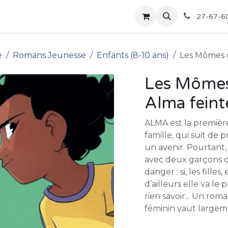
pour les Bibliothèques
Boutique
27-67-6
e
Romans Jeunesse
Enfants (8-10 ans)
Les Mômes de
Les Mômes 
Alma feint
ALMA est la première
famille, qui suit de pr
un avenir. Pourtant,
avec deux garçons de
danger : si, les fille
d’ailleurs elle va le 
rien savoir... Un ro
féminin vaut largeme