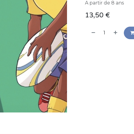
A partir de 8 ans
13,50
€