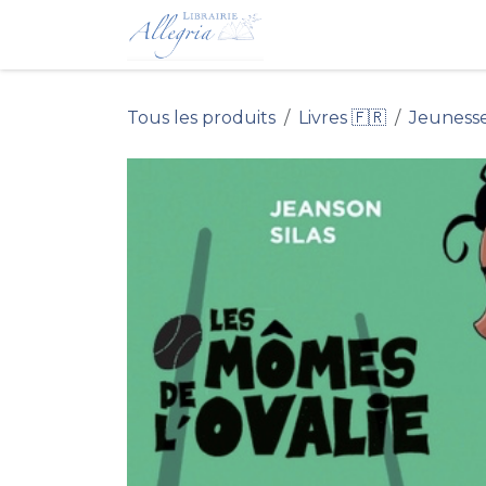
Se rendre au contenu
Accueil du Site 
Tous les produits
Livres 🇫🇷
Jeuness