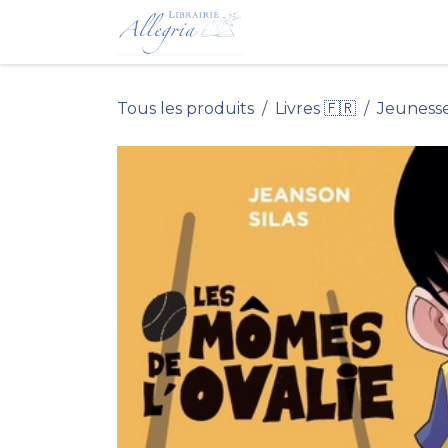
Se rendre au contenu
Accueil du Site 
Tous les produits
Livres 🇫🇷
Jeuness