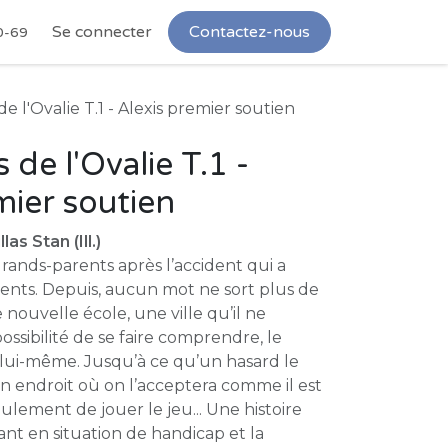
Se connecter
Contactez-nous
0-69
 l'Ovalie T.1 - Alexis premier soutien
de l'Ovalie T.1 -
mier soutien
as Stan (Ill.)
grands-parents après l’accident qui a
arents. Depuis, aucun mot ne sort plus de
nouvelle école, une ville qu’il ne
ossibilité de se faire comprendre, le
 lui-même. Jusqu’à ce qu’un hasard le
un endroit où on l’acceptera comme il est
lement de jouer le jeu... Une histoire
nt en situation de handicap et la