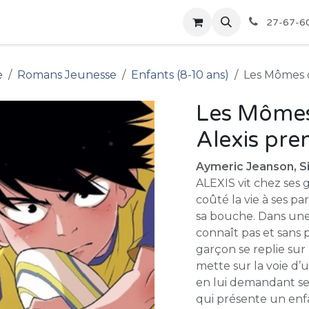
pour les Bibliothèques
Boutique
27-67-6
e
Romans Jeunesse
Enfants (8-10 ans)
Les Mômes de
Les Mômes 
Alexis pre
Aymeric Jeanson, Sill
ALEXIS vit chez ses 
coûté la vie à ses p
sa bouche. Dans une 
connaît pas et sans p
garçon se replie sur
mette sur la voie d’
en lui demandant seu
qui présente un enfa