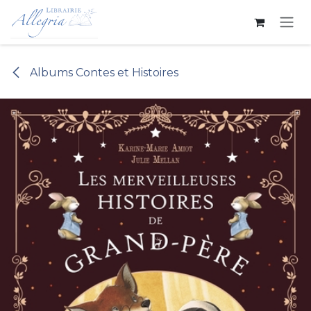
Se rendre au contenu
Albums Contes et Histoires