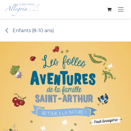
Se rendre au contenu
Enfants (8-10 ans)