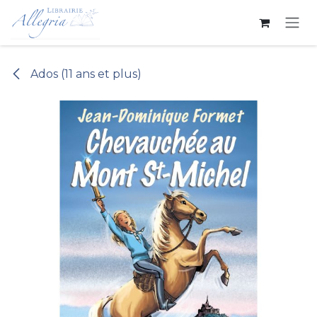
Se rendre au contenu
Ados (11 ans et plus)