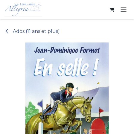
Se rendre au contenu
Ados (11 ans et plus)