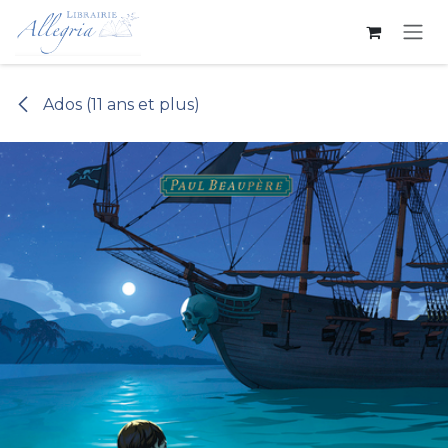
Se rendre au contenu
Ados (11 ans et plus)