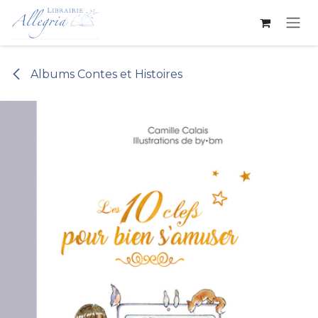
Se rendre au contenu
Albums Contes et Histoires