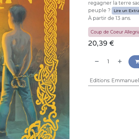
regagner la terre sac
peuple ?
Lire un Extra
À partir de 13 ans.
Coup de Coeur Allegria
20,39
€
Editions
:
Emmanue