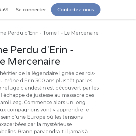
Se connecter
Contactez-nous
0-69
e Perdu d'Erin - Tome 1 - Le Mercenaire
 Perdu d'Erin -
Le Mercenaire
héritier de la légendaire lignée des rois-
 trône d’Erin 300 ans plus tôt par les
 refuge clandestin est découvert par les
 il échappe de justesse au massacre des
le ami Leag. Commence alors un long
deux compagnons vont y apprendre le
 sein d’une Europe où les tensions
exacerbées par la mystérieuse
belins. Brann parviendra-t-il jamais à