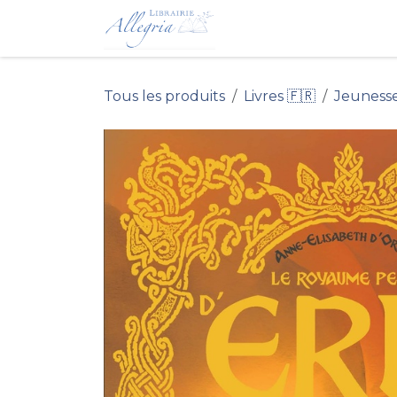
Se rendre au contenu
Accueil du Site 
Tous les produits
Livres 🇫🇷
Jeuness