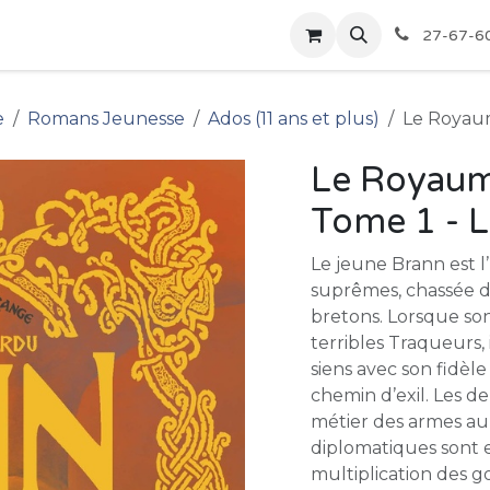
pour les Bibliothèques
Boutique
27-67-6
e
Romans Jeunesse
Ados (11 ans et plus)
Le Royaum
Le Royaume
Tome 1 - 
Le jeune Brann est l’
suprêmes, chassée du
bretons. Lorsque son
terribles Traqueurs,
siens avec son fidè
chemin d’exil. Les 
métier des armes au
diplomatiques sont 
multiplication des go