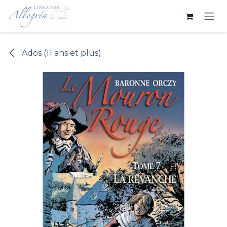
Se rendre au contenu
Ados (11 ans et plus)