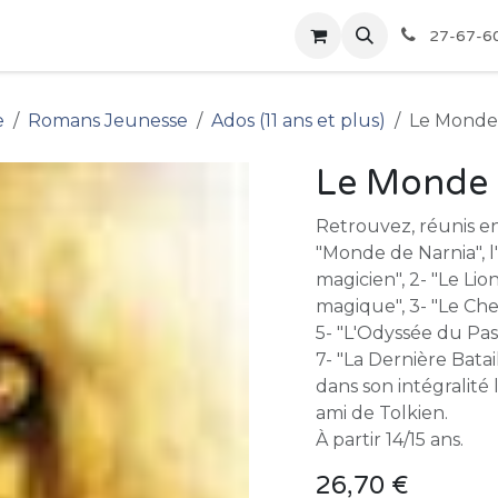
pour les Bibliothèques
Boutique
27-67-6
e
Romans Jeunesse
Ados (11 ans et plus)
Le Monde
Le Monde 
Retrouvez, réunis e
"Monde de Narnia", l'
magicien", 2- "Le Lio
magique", 3- "Le Chev
5- "L'Odyssée du Pass
7- "La Dernière Batai
dans son intégralité
ami de Tolkien.
À partir 14/15 ans.
26,70
€