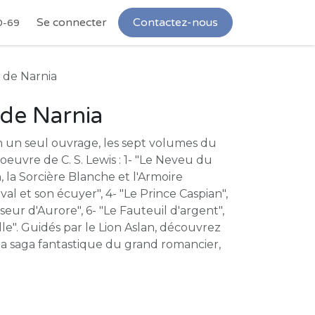
Se connecter
Contactez-nous
0-69
 de Narnia
de Narnia
n un seul ouvrage, les sept volumes du
oeuvre de C. S. Lewis : 1- "Le Neveu du
n, la Sorcière Blanche et l'Armoire
al et son écuyer", 4- "Le Prince Caspian",
eur d'Aurore", 6- "Le Fauteuil d'argent",
lle". Guidés par le Lion Aslan, découvrez
 la saga fantastique du grand romancier,