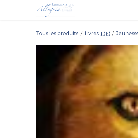
Se rendre au contenu
Accueil du Site 
Tous les produits
Livres 🇫🇷
Jeuness