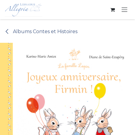
Se rendre au contenu
Albums Contes et Histoires