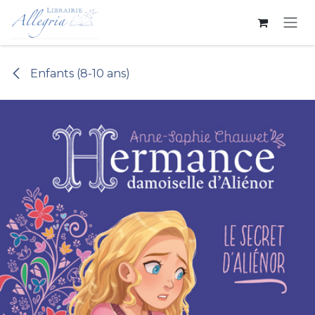
Se rendre au contenu
Enfants (8-10 ans)