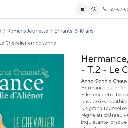
pour les Bibliothèques
Boutique
27-67-6
e
Romans Jeunesse
Enfants (8-10 ans)
- Le Chevalier empoisonné
Hermance, 
- T.2 - Le
Anne-Sophie Chauv
Hermance est enfin a
Elle rencontre bien 
pas aussi sympathique
un grand tournoi se 
règne au château v
inquiétante lorsque 