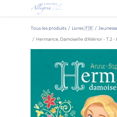
Se rendre au contenu
Accueil du Site 
Tous les produits
Livres 🇫🇷
Jeuness
Hermance, Damoiselle d'Aliénor - T.2 