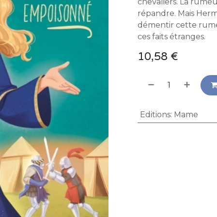
chevaliers. La rume
répandre. Mais Herm
démentir cette rumeu
ces faits étranges.
10,58
€
Editions
:
Mame