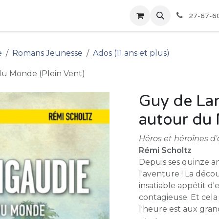
pour les Bibliothèques
Boutique
27-67-6
e
Romans Jeunesse
Ados (11 ans et plus)
du Monde (Plein Vent)
Guy de Lar
autour du 
Héros et héroïnes d'
Rémi Scholtz
Depuis ses quinze ans
l'aventure ! La déco
insatiable appétit d'
contagieuse. Et cela
l'heure est aux gra