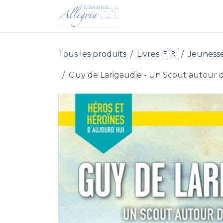
Se rendre au contenu
Accueil du Site 
Tous les produits
Livres 🇫🇷
Jeuness
Guy de Larigaudie - Un Scout autour 