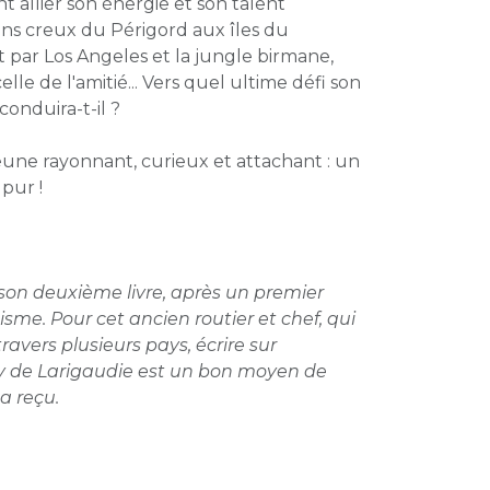
 allier son énergie et son talent
ins creux du Périgord aux îles du
t par Los Angeles et la jungle birmane,
elle de l'amitié... Vers quel ultime défi son
conduira-t-il ?
eune rayonnant, curieux et attachant : un
pur !
son deuxième livre, après un premier
isme. Pour cet ancien routier et chef, qui
ravers plusieurs pays, écrire sur
y de Larigaudie est un bon moyen de
a reçu.