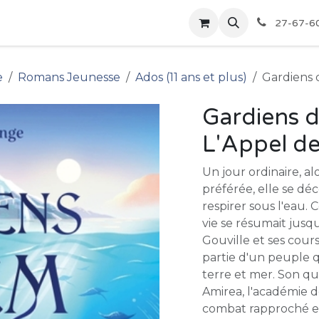
pour les Bibliothèques
Boutique
27-67-6
e
Romans Jeunesse
Ados (11 ans et plus)
Gardiens 
Gardiens d
L'Appel d
Un jour ordinaire, al
préférée, elle se dé
respirer sous l'eau. 
vie se résumait jusq
Gouville et ses cour
partie d'un peuple q
terre et mer. Son q
Amirea, l'académie d
combat rapproché et