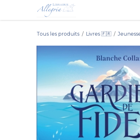
Se rendre au contenu
Accueil du Site 
Tous les produits
Livres 🇫🇷
Jeuness