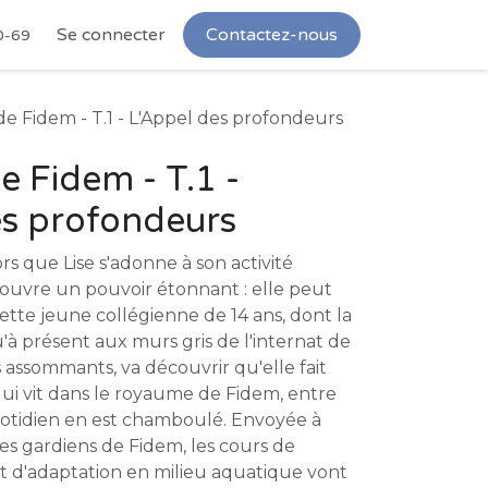
Se connecter
Contactez-nous
0-69
de Fidem - T.1 - L'Appel des profondeurs
e Fidem - T.1 -
es profondeurs
ors que Lise s'adonne à son activité
couvre un pouvoir étonnant : elle peut
Cette jeune collégienne de 14 ans, dont la
u'à présent aux murs gris de l'internat de
s assommants, va découvrir qu'elle fait
ui vit dans le royaume de Fidem, entre
uotidien en est chamboulé. Envoyée à
es gardiens de Fidem, les cours de
 d'adaptation en milieu aquatique vont