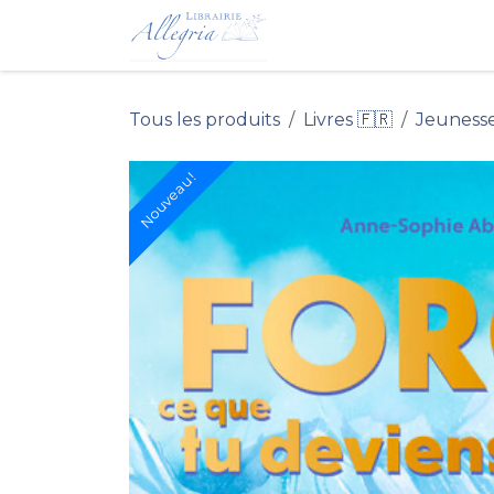
Se rendre au contenu
Accueil du Site 
Tous les produits
Livres 🇫🇷
Jeuness
Nouveau !