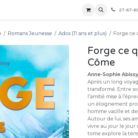
pour les Bibliothèques
Boutique
27-67-6
e
Romans Jeunesse
Ados (11 ans et plus)
Forge ce 
Forge ce q
Côme
Anne-Sophie Abissy, 
Après un long voyag
transformé. Entre so
l’amitié mise à l’épr
un éloignement progre
homme vacille et de
Autour de lui, ses am
vivre au jour le jou
tome explore la tensi