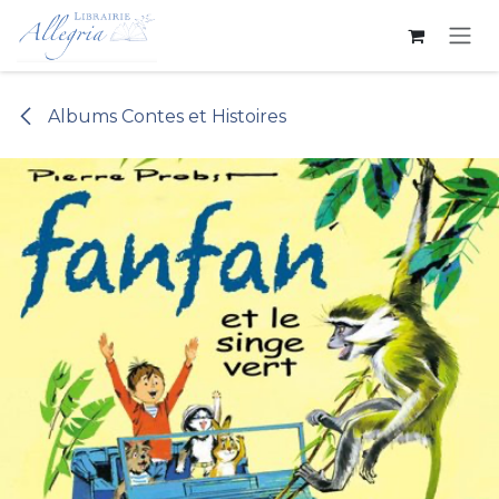
Se rendre au contenu
Albums Contes et Histoires