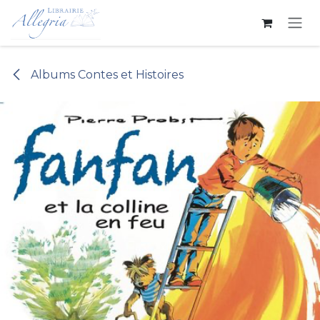
Se rendre au contenu
Albums Contes et Histoires