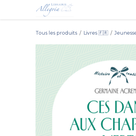
Se rendre au contenu
Accueil du Site 
Tous les produits
Livres 🇫🇷
Jeuness