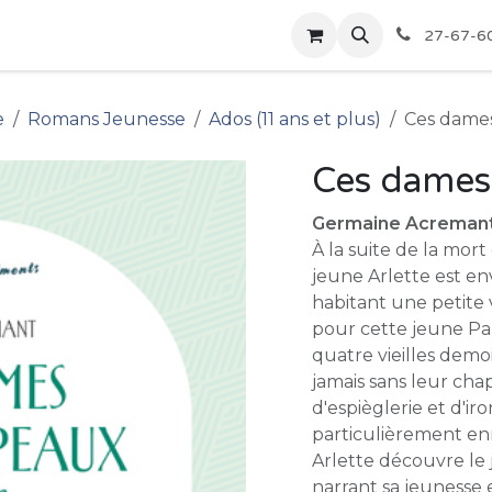
pour les Bibliothèques
Boutique
27-67-6
e
Romans Jeunesse
Ados (11 ans et plus)
Ces dames
Ces dames
Germaine Acreman
À la suite de la mort
jeune Arlette est en
habitant une petite v
pour cette jeune Par
quatre vieilles demoi
jamais sans leur ch
d'espièglerie et d'ir
particulièrement enn
Arlette découvre le j
narrant sa jeunesse