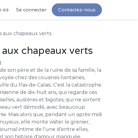
Se connecter
Contactez-nous
0-69
 aux chapeaux verts
 aux chapeaux verts
t
 de son père et de la ruine de sa famille, la
voyée chez des cousines lointaines,
ille du Pas-de-Calais. C'est la catastrophe
isienne de dix-huit ans, qui regarde ces
selles, austères et bigotes, qui ne sortent
apeau vert démodé, avec beaucoup
onie. Mais alors que, pendant un après-midi
uyeux, elle monte visiter le grenier,
ournal intime de l'une d'entre elles,
 et son histoire d'amour manquée.