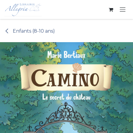
Se rendre au contenu
Enfants (8-10 ans)