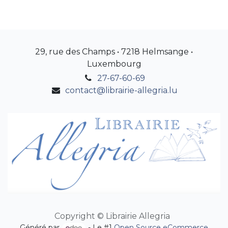
29, rue des Champs • 7218 Helmsange •
Luxembourg
27-67-60-69
contact@librairie-allegria.lu
Copyright © Librairie Allegria
Généré par
- Le #1
Open Source eCommerce