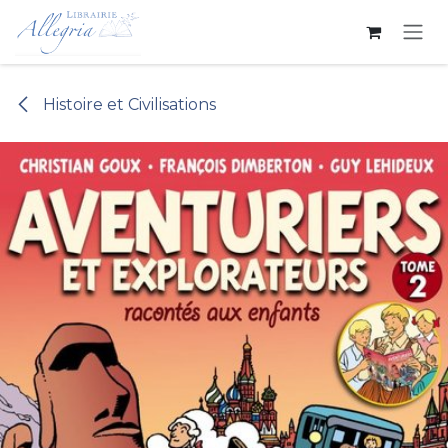
Se rendre au contenu
Histoire et Civilisations