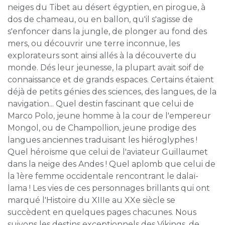
neiges du Tibet au désert égyptien, en pirogue, à
dos de chameau, ou en ballon, qu'il s'agisse de
s'enfoncer dans la jungle, de plonger au fond des
mers, ou découvrir une terre inconnue, les
explorateurs sont ainsi allés à la découverte du
monde. Dés leur jeunesse, la plupart avait soif de
connaissance et de grands espaces. Certains étaient
déjà de petits génies des sciences, des langues, de la
navigation... Quel destin fascinant que celui de
Marco Polo, jeune homme à la cour de l'empereur
Mongol, ou de Champollion, jeune prodige des
langues anciennes traduisant les hiéroglyphes !
Quel héroïsme que celui de l'aviateur Guillaumet
dans la neige des Andes ! Quel aplomb que celui de
la 1ère femme occidentale rencontrant le dalaï-
lama ! Les vies de ces personnages brillants qui ont
marqué l'Histoire du XIIIe au XXe siècle se
succèdent en quelques pages chacunes. Nous
suivons les destins exceptionnels des Vikings, de