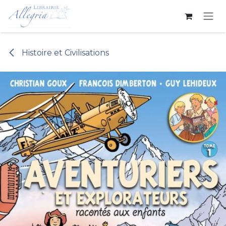
Se rendre au contenu
Histoire et Civilisations