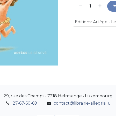
Editions
:
Artège - L
29, rue des Champs • 7218 Helmsange • Luxembourg
27-67-60-69
contact@librairie-allegria.lu