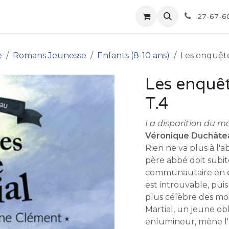
pour les Bibliothèques
Boutique
27-67-6
e
Romans Jeunesse
Enfants (8-10 ans)
Les enquêtes
Les enquêt
T.4
La disparition du 
Véronique Duchâte
Rien ne va plus à l'a
père abbé doit subit
communautaire en e
est introuvable, pui
plus célèbre des moi
Martial, un jeune ob
enlumineur, mène l'e