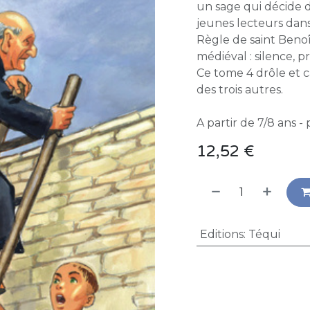
un sage qui décide de
jeunes lecteurs dans
Règle de saint Benoî
médiéval : silence, p
Ce tome 4 drôle et 
des trois autres.
A partir de 7/8 ans 
12,52
€
Editions
:
Téqui