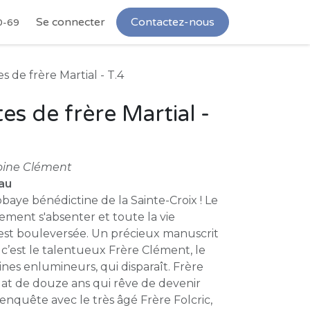
Se connecter
Contactez-nous
0-69
 de frère Martial - T.4
es de frère Martial -
moine Clément
au
bbaye bénédictine de la Sainte-Croix ! Le
ement s'absenter et toute la vie
st bouleversée. Un précieux manuscrit
s c’est le talentueux Frère Clément, le
nes enlumineurs, qui disparaît. Frère
lat de douze ans qui rêve de devenir
nquête avec le très âgé Frère Folcric,