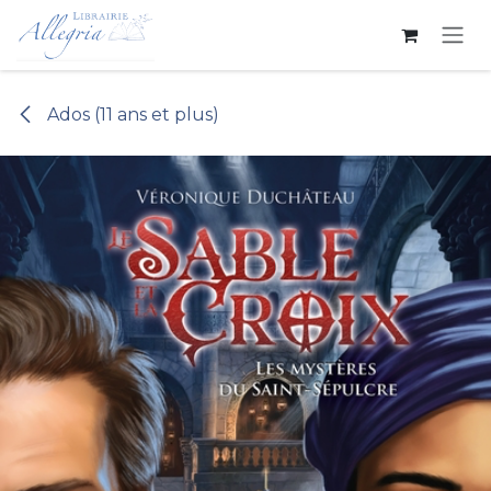
Se rendre au contenu
Ados (11 ans et plus)