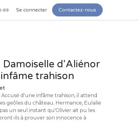
Se connecter
Contactez-nous
0-69
Damoiselle d'Aliénor
e infâme trahison
et
 ! Accusé d'une infâme trahison, il attend
es geôles du château. Hermance, Eulalie
as un seul instant qu'Olivier ait pu les
riveront-ils à prouver son innocence à