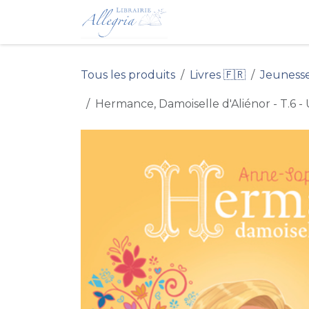
Se rendre au contenu
Accueil du Site 
Tous les produits
Livres 🇫🇷
Jeuness
Hermance, Damoiselle d'Aliénor - T.6 -