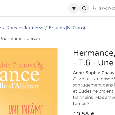
pour les Bibliothèques
Boutique
27-67-6
e
Romans Jeunesse
Enfants (8-10 ans)
 Une infâme trahison
Hermance, 
- T.6 - Un
Anne-Sophie Chauv
Olivier est en prison
son jugement dans l
et Eudes ne croient p
trahir ainsi. Mais ar
temps ?
10,58
€