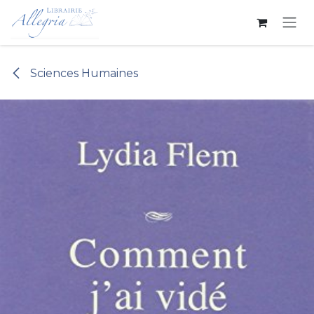
Se rendre au contenu
Sciences Humaines